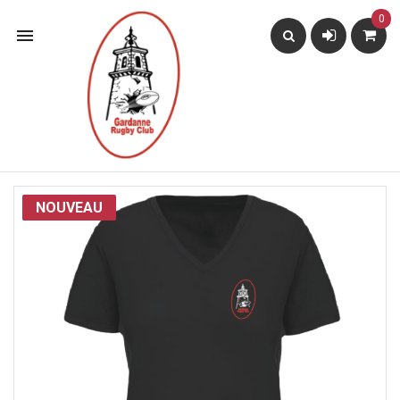
0

NOUVEAU