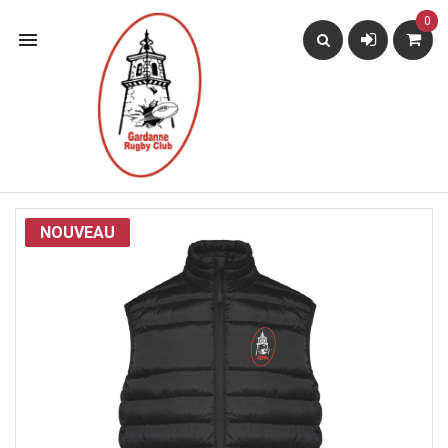
0

NOUVEAU