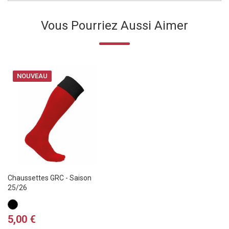
Vous Pourriez Aussi Aimer
NOUVEAU
Chaussettes GRC - Saison
25/26
Noir
/
Prix
5,00 €
Rouge