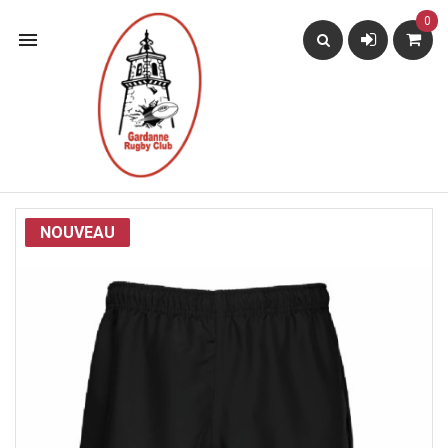
0

NOUVEAU