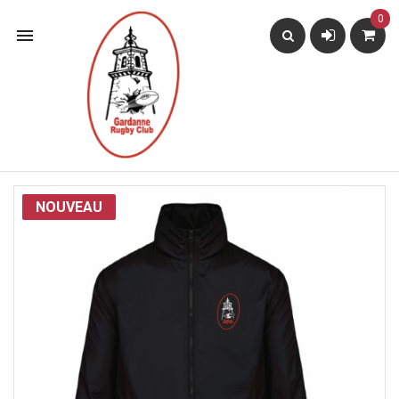
0

NOUVEAU