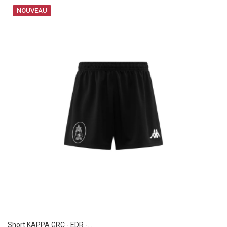
NOUVEAU
Short KAPPA GRC - EDR -...