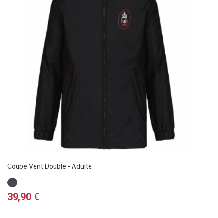
Coupe Vent Doublé - Adulte
Noir
Prix
39,90 €