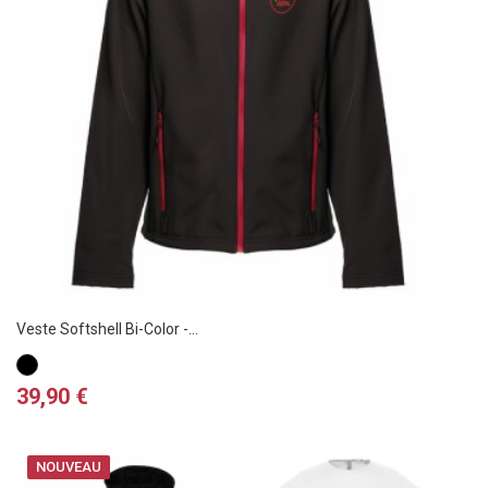
Veste Softshell Bi-Color -...
Noir
/
Prix
39,90 €
Rouge
NOUVEAU