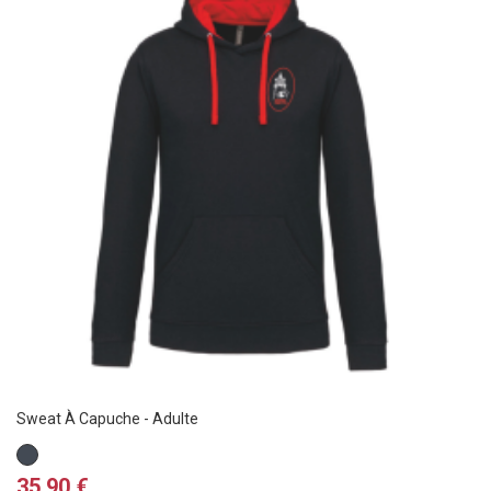
Sweat À Capuche - Adulte
Noir
Prix
35,90 €