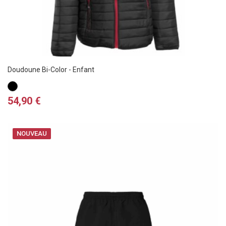
Doudoune Bi-Color - Enfant
Noir
/
Prix
54,90 €
Rouge
NOUVEAU