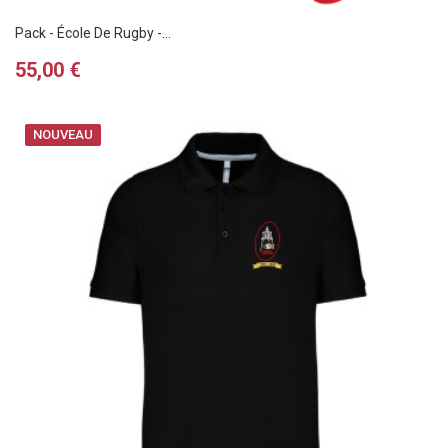
Pack - École De Rugby -...
Prix
55,00 €
NOUVEAU