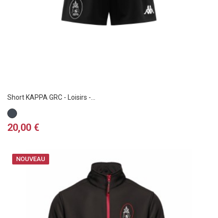
Short KAPPA GRC - Loisirs -...
Noir
Prix
20,00 €
NOUVEAU