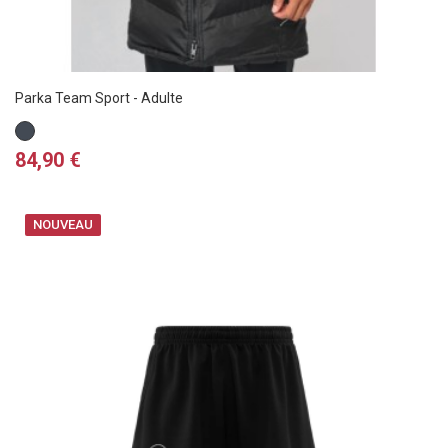
Parka Team Sport - Adulte
Noir
Prix
84,90 €
NOUVEAU