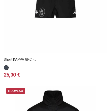
Short KAPPA GRC -...
Noir
Prix
25,00 €
NOUVEAU