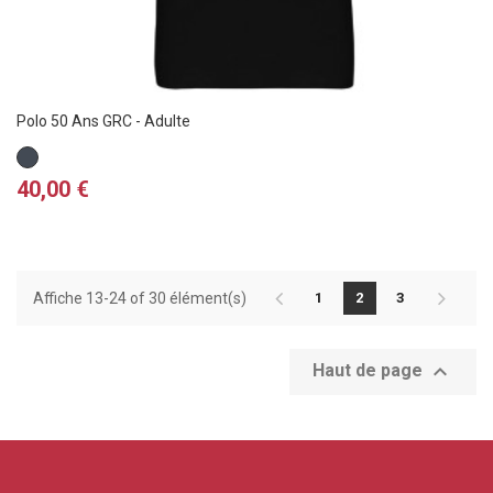
Polo 50 Ans GRC - Adulte
Noir
Prix
40,00 €
Affiche 13-24 of 30 élément(s)
1
2
3

Haut de page