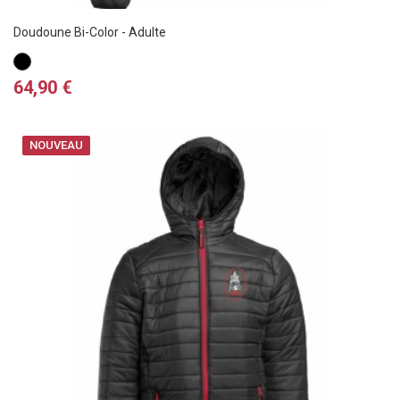
Doudoune Bi-Color - Adulte
Noir
/
Prix
64,90 €
Rouge
NOUVEAU